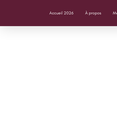
Passer
au
Accueil 2026
À propos
Me
contenu