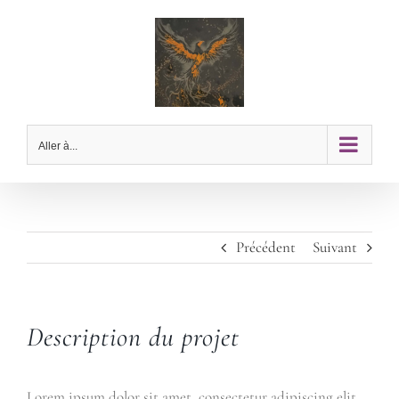
Passer
au
contenu
Aller à...
Précédent
Suivant
Description du projet
Lorem ipsum dolor sit amet, consectetur adipiscing elit,